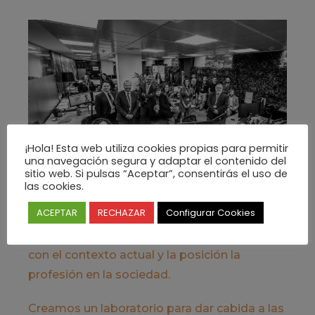
¡Hola! Esta web utiliza cookies propias para permitir
una navegación segura y adaptar el contenido del
sitio web. Si pulsas “Aceptar”, consentirás el uso de
las cookies.
ACEPTAR
RECHAZAR
Configurar Cookies
Esta es una apuesta para una nueva manera
de hacer y pensar la arquitectura en relación
con el contexto actual y la posición la
profesión en la sociedad.
Creamos un laboratorio para dar cabida a las