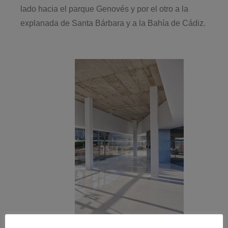
lado hacia el parque Genovés y por el otro a la
explanada de Santa Bárbara y a la Bahía de Cádiz.