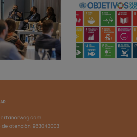
ALBERTA 
RECONOCI
@ALBERTA
EL CLU
NORWEG APOYA
EXCELEN
LOS #ODS EN UN
PRIM
CONTEXTO GLOBAL
ORGANIZ
CON EL 
EFQM2
AR
bertanorweg.com
 de atención: 963043003