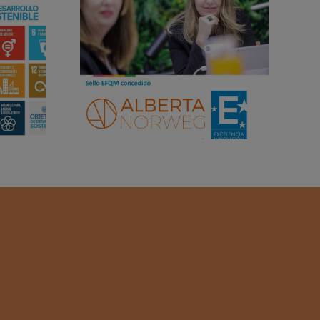
NORWEG
DA POR
B DE
CIA:
ERA
ACIÓN
SELLO
020