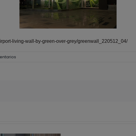
rport-living-wall-by-green-over-grey/greenwall_220512_04/
entarios