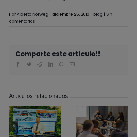
Por
Alberta Norweg
|
diciembre 25, 2010
|
blog
|
Sin
comentarios
Comparte este artículo!!
ALBERTA
NORWEG EN
Artículos relacionados
EL CLUB
@ALBERTA
PARA LA
NORWEG
INNOVACIÓN
APOYA LOS
DE LA
#ODS EN
ÓN
COMUNIDAD