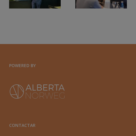
UN
VALENCIANA.
CONTEXTO
EFQM2020
GLOBAL
Y
ORGANIZACIONES
EXPONENCIALES
POWERED BY
CONTACTAR