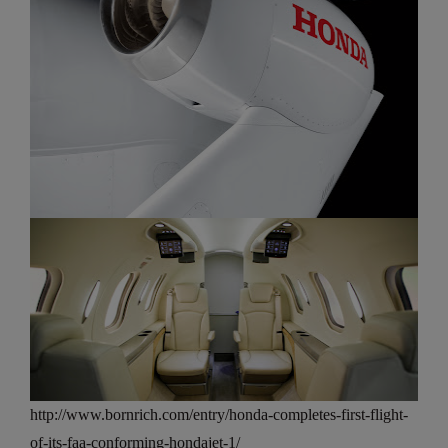
http://www.bornrich.com/entry/honda-completes-first-flight-
of-its-faa-conforming-hondajet-1/