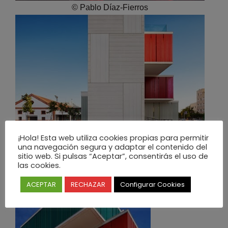
© Pablo Díaz-Fierros
¡Hola! Esta web utiliza cookies propias para permitir
una navegación segura y adaptar el contenido del
© Pablo Díaz-Fierros
sitio web. Si pulsas “Aceptar”, consentirás el uso de
las cookies.
ACEPTAR
RECHAZAR
Configurar Cookies