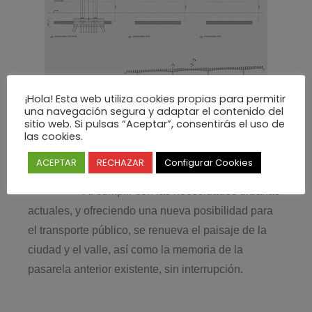
¡Hola! Esta web utiliza cookies propias para permitir
una navegación segura y adaptar el contenido del
sitio web. Si pulsas “Aceptar”, consentirás el uso de
El viaducto es una infraestructura
las cookies.
bien integrada en el paisaje y dentro de la ciudad.
ACEPTAR
RECHAZAR
Configurar Cookies
Al cumplir con las necesidades urbanas
actuales, y ofreciendo una nueva posibilidad para
el transporte público, se renueva el paisaje de la
ciudad y el valle, así como la memoria de la
pasarela anterior existente, sin interrupción.