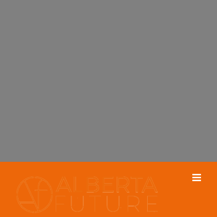
Sistema de gestión global,
desde
LA PROSPECCIÓN DEL
ESPACIO
,
la adaptación del diseño y la
realización del proyecto.