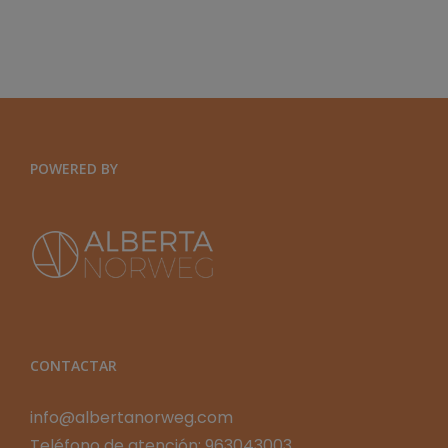
EFQM2020
GLOBAL
Y
ORGANIZACIONES
EXPONENCIALES
POWERED BY
CONTACTAR
info@albertanorweg.com
Teléfono de atención: 963043003