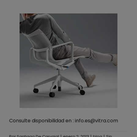
Consulte disponibilidad en : info.es@vitra.com
Por
Santiago De Carvajal
|
enero 2, 2013
|
blog
|
Sin